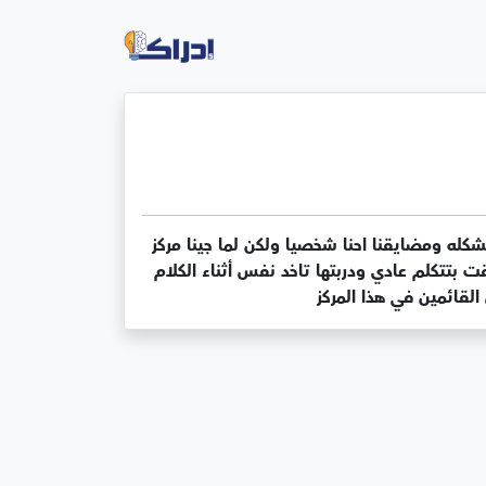
والله بنتي كانت  عندها مشكله في بدايه كلامها ان هي بتكرر الحرف الأول وتاخد وقت لما تنطق الجمله وكان عاملها مشكله ومضايقنا احنا شخصيا ولكن لما جينا مركز 
ادراك الدكتور شخصها وتابعتها ميس إسراء السروي ربنا يبارك فيها وبشكر مجهودها وتعبها معاها أتحسنت كتير جدا وبقت بتتكلم عادي ودربتها تاخد نفس أثناء الكلام  
لقائمين في هذا المركز