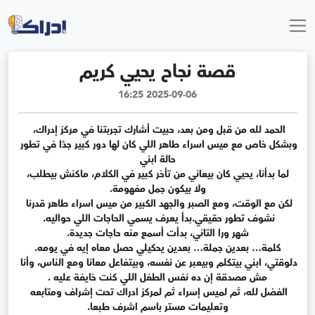
قصة نجاح يحيي كريم
2025-09-06 16:25
الحمد لله من قبل ومن بعد، حبيت أشارك تجربتنا في مركز إدراك، 
وبشكل خاص مع ميس اسراء طاهر اللي كان لها دور كبير جدًا في تطور 
 لما بدأنا، يحيي كان بيعاني من تأخر كبير في الكلام، ماكنش بيطلب، 
لكن مع الوقت، ومع الصبر والجهد الكبير من ميس اسراء طاهر قدرنا 
دلوقتي، ابني بيتكلم وبيعبر عن نفسه، وبيتفاعل معانا ومع الناس، وأنا 
الفضل لله، ثم لميس إسراء ثم لمركز ادراك تحت إشراف ومتابعه 