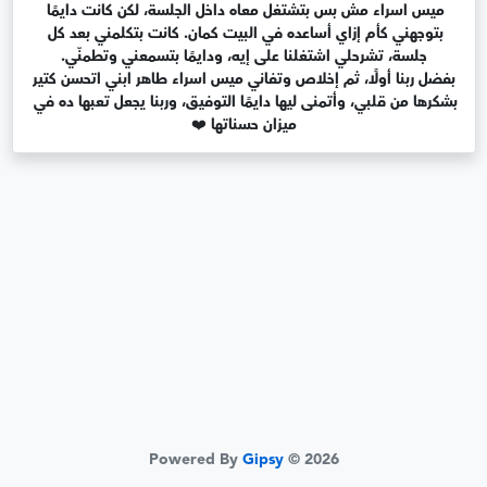
ميس اسراء مش بس بتشتغل معاه داخل الجلسة، لكن كانت دايمًا 
بتوجهني كأم إزاي أساعده في البيت كمان. كانت بتكلمني بعد كل 
بشكرها من قلبي، وأتمنى ليها دايمًا التوفيق، وربنا يجعل تعبها ده في 
ميزان حسناتها ❤️
Powered By
Gipsy
© 2026