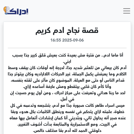
قصة نجاح ادم كريم
2025-09-06 16:55
أنا ماما ادم.. من فترة مش بعيدة كنت بعيش قلق كبير جدًا بسبب 
آدم كان بيعاني من تلعثم شديد جدًا، لدرجة إنه أوقات كان بيقف وسط 
الكلام وما يعرفش يكمل الجملة، غير الحركات اللااراديه وكان بيتوتر جدًا 
قدام الناس أو حتى مع العيلة. الموضوع كان مأثر على ثقته بنفسه، 
لحد ما ربنا هداني وتعرفت على مركز ادراك ، ومن أول يوم حسيت إن 
ميس اسراء طاهر كانت صبورة جدًا مع آدم، بتشجعه وتدعمه في كل 
خطوة، علمته ازاي يتحكم في نفسه وينطق الكلمات بكل هدوء وبقا 
عنده صبر أنه يحاول تاني، وبتديني أنا كمان إرشادات أتعامل بيها معاه 